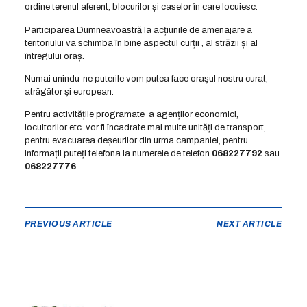
ordine terenul aferent, blocurilor și caselor în care locuiesc.
Participarea Dumneavoastră la acțiunile de amenajare a
teritoriului va schimba în bine aspectul curții , al străzii și al
întregului oraș.
Numai unindu-ne puterile vom putea face oraşul nostru curat,
atrăgător şi european.
Pentru activitățile programate a agenților economici,
locuitorilor etc. vor fi încadrate mai multe unități de transport,
pentru evacuarea deșeurilor din urma campaniei, pentru
informații puteți telefona la numerele de telefon
068227792
sau
068227776
.
PREVIOUS ARTICLE
NEXT ARTICLE