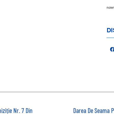
noie
DI
ziție Nr. 7 Din
Darea De Seama Pr