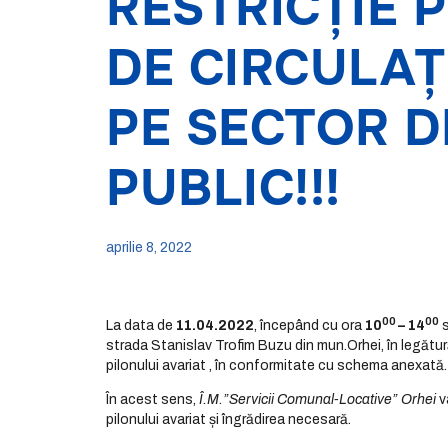
RESTRICȚIE 
DE CIRCULAȚ
PE SECTOR 
PUBLIC!!!
aprilie 8, 2022
00
00
La data de
11.04.2022
, începând cu ora
10
– 14
s
strada Stanislav Trofim Buzu din mun.Orhei, în legătur
pilonului avariat , în conformitate cu schema anexată.
În acest sens,
Î.M.”Servicii Comunal-Locative” Orhei
v
pilonului avariat și îngrădirea necesară.