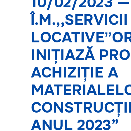
10/02/2023 —
Î.M.,,SERVIC
LOCATIVEˮO
INIȚIAZĂ PR
ACHIZIȚIE A
MATERIALEL
CONSTRUCȚI
ANUL 2023”