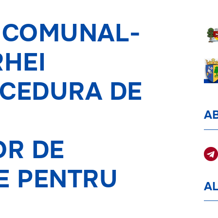
II COMUNAL-
RHEI
OCEDURA DE
A
OR DE
E PENTRU
AL