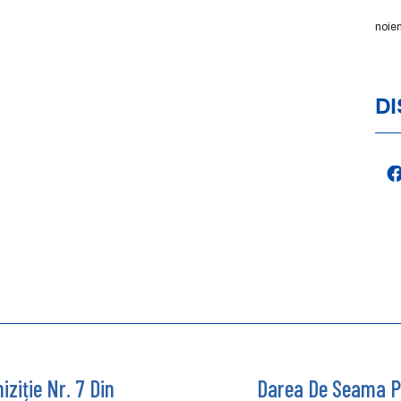
noie
DI
ziție Nr. 7 Din
Darea De Seama Pr