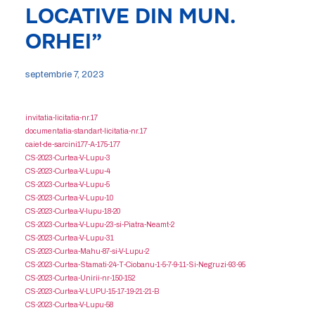
LOCATIVE DIN MUN.
ORHEI”
septembrie 7, 2023
invitatia-licitatia-nr.17
documentatia-standart-licitatia-nr.17
caiet-de-sarcini177-A-175-177
CS-2023-Curtea-V-Lupu-3
CS-2023-Curtea-V-Lupu-4
CS-2023-Curtea-V-Lupu-5
CS-2023-Curtea-V-Lupu-10
CS-2023-Curtea-V-lupu-18-20
CS-2023-Curtea-V-Lupu-23-si-Piatra-Neamt-2
CS-2023-Curtea-V-Lupu-31
CS-2023-Curtea-Mahu-87-si-V-Lupu-2
CS-2023-Curtea-Stamati-24-T-Ciobanu-1-5-7-9-11-Si-Negruzi-93-95
CS-2023-Curtea-Unirii-nr-150-152
CS-2023-Curtea-V-LUPU-15-17-19-21-21-B
CS-2023-Curtea-V-Lupu-58