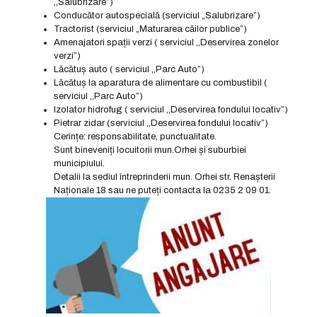
,,Salubrizare”)
Conducător autospecială (serviciul „Salubrizare”)
Tractorist (serviciul „Maturarea căilor publice”)
Amenajatori spații verzi ( serviciul ,,Deservirea zonelor
verzi”)
Lăcătuș auto ( serviciul ,,Parc Auto”)
Lăcătuș la aparatura de alimentare cu combustibil (
serviciul ,,Parc Auto”)
Izolator hidrofug ( serviciul ,,Deservirea fondului locativ”)
Pietrar zidar (serviciul ,,Deservirea fondului locativ”)
Cerințe: responsabilitate, punctualitate.
Sunt bineveniți locuitorii mun.Orhei și suburbiei
municipiului.
Detalii la sediul întreprinderii mun. Orhei str. Renașterii
Naționale 18 sau ne puteți contacta la 0235 2 09 01.