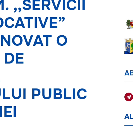
. ,,SERVICII
CATIVE”
ENOVAT O
 DE
A
A
LUI PUBLIC
EI
AL