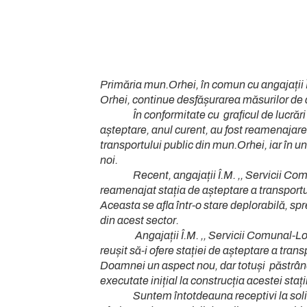
Primăria mun.Orhei, în comun cu angajații 
Orhei, continue desfășurarea măsurilor de 
În conformitate cu graficul de lucrări pri
așteptare, anul curent, au fost reamenajare
transportului public din mun.Orhei, iar în un
noi.
Recent, angajații Î.M. ,, Servicii Comu
reamenajat stația de așteptare a transportu
Aceasta se afla într-o stare deplorabilă, sp
din acest sector.
Angajații Î.M. ,, Servicii Comunal-Locat
reușit să-i ofere stației de așteptare a tran
Doamnei un aspect nou, dar totuși păstrân
executate inițial la construcția acestei stații
Suntem întotdeauna receptivi la solicităr