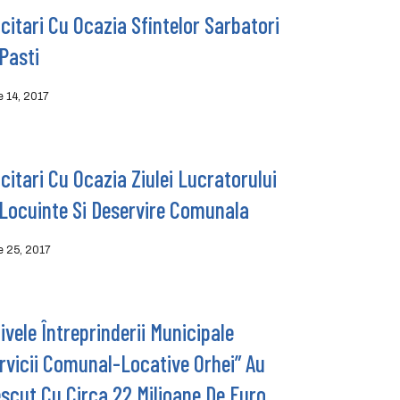
icitari Cu Ocazia Sfintelor Sarbatori
Pasti
ie 14, 2017
icitari Cu Ocazia Ziulei Lucratorului
Locuinte Si Deservire Comunala
ie 25, 2017
ivele Întreprinderii Municipale
rvicii Comunal-Locative Orhei” Au
scut Cu Circa 22 Milioane De Euro