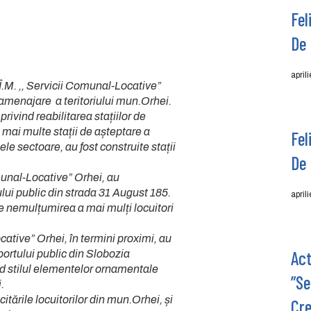
Fel
De 
april
Î.M. ,, Servicii Comunal-Locative”
amenajare a teritoriului mun.Orhei.
vind reabilitarea stațiilor de
 mai multe stații de așteptare a
Fel
ele sectoare, au fost construite stații
De 
nal-Locative” Orhei, au
lui public din strada 31 August 185.
april
re nemulțumirea a mai mulți locuitori
ive” Orhei, în termini proximi, au
Act
sportului public din Slobozia
d stilul elementelor ornamentale
”Se
.
ile locuitorilor din mun.Orhei, și
Cre